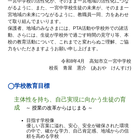
一宮中学校の活性化が、そのまま一宮地域の活性化につな
がるように、また、一宮中学校生徒の未来が、そのまま一
宮地域の未来につながるように、教職員一同、力をあわせ
て取り組んでまいります。
保護者、地域のみなさまには、PTA活動や学校外での諸活
動、さらには、生徒が学校外で過ごす時間の見守り等、本
校の教育活動について、これまでと変わらぬご理解、ご協
力をいただきますようお願い申し上げます。
令和8年4月 高知市立一宮中学校
校長 青屋 憲介 (あおや けんすけ)
◯
学校教育目標
主体性を持ち
、
自己実現に向かう生徒の育
成
～ 授業の改革からはじまる ～
目指す学校像
優しい言葉に溢れ、安心、安全が確保された環境
の中で、確かな学力、自己肯定感、地域からの信
頼を高める学校