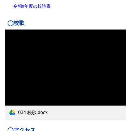
令和8年度の校時表
◯校歌
034 校歌.docx
◯
アクセス