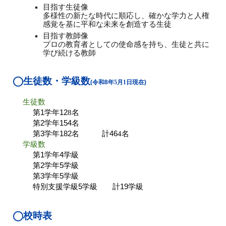
目指す生徒像
多様性の新たな時代に順応し、確かな学力と人権
感覚を基に平和な未来を創造する生徒
目指す教師像
プロの教育者としての使命感を持ち、生徒と共に
学び続ける教師
◯
生徒数・学級数
(令和8年
5月1日現在
)
生徒数
第1学年12
8
名
第2学年154名
第3学年182名 計46
4
名
学級数
第1学年4学級
第2学年5学級
第3学年5学級
特別支援学級5学級 計19学級
◯
校時表